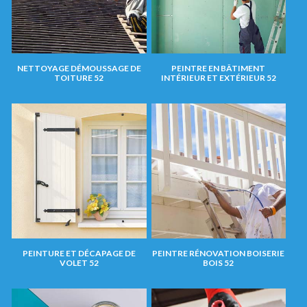
NETTOYAGE DÉMOUSSAGE DE
PEINTRE EN BÂTIMENT
TOITURE 52
INTÉRIEUR ET EXTÉRIEUR 52
PEINTURE ET DÉCAPAGE DE
PEINTRE RÉNOVATION BOISERIE
VOLET 52
BOIS 52