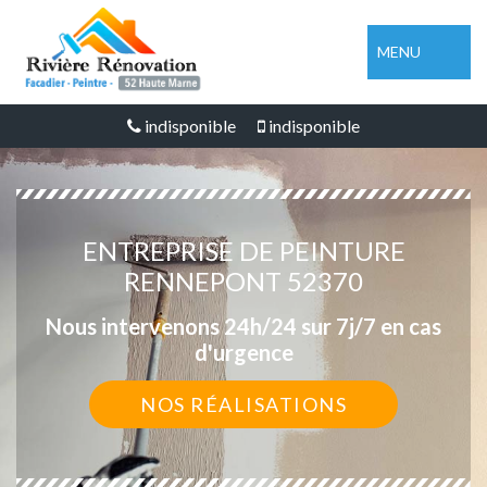
MENU
indisponible
indisponible
ENTREPRISE DE PEINTURE
RENNEPONT 52370
Nous intervenons 24h/24 sur 7j/7 en cas
d'urgence
NOS RÉALISATIONS