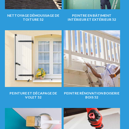
NETTOYAGE DÉMOUSSAGE DE
PEINTRE EN BÂTIMENT
TOITURE 52
INTÉRIEUR ET EXTÉRIEUR 52
PEINTURE ET DÉCAPAGE DE
PEINTRE RÉNOVATION BOISERIE
VOLET 52
BOIS 52