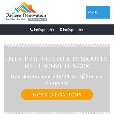
MENU
indisponible
indisponible
ENTREPRISE PEINTURE DESSOUS DE
TOIT FRONVILLE 52300
Nous intervenons 24h/24 sur 7j/7 en cas
d'urgence
NOS RÉALISATIONS