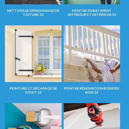
NETTOYAGE DÉMOUSSAGE DE
PEINTRE EN BÂTIMENT
TOITURE 52
INTÉRIEUR ET EXTÉRIEUR 52
PEINTURE ET DÉCAPAGE DE
PEINTRE RÉNOVATION BOISERIE
VOLET 52
BOIS 52