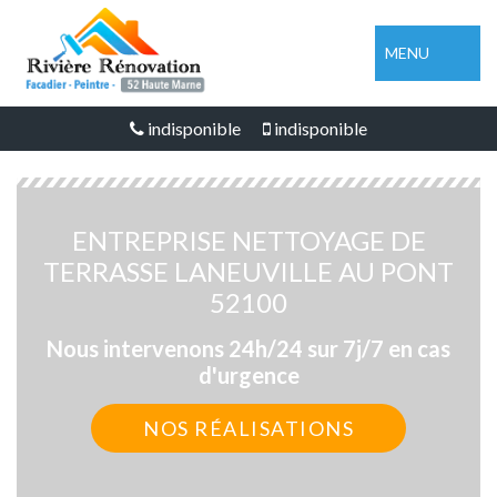
MENU
indisponible
indisponible
ENTREPRISE NETTOYAGE DE
TERRASSE LANEUVILLE AU PONT
52100
Nous intervenons 24h/24 sur 7j/7 en cas
d'urgence
NOS RÉALISATIONS