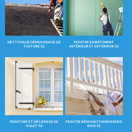
NETTOYAGE DÉMOUSSAGE DE
PEINTRE EN BÂTIMENT
TOITURE 52
INTÉRIEUR ET EXTÉRIEUR 52
PEINTURE ET DÉCAPAGE DE
PEINTRE RÉNOVATION BOISERIE
VOLET 52
BOIS 52