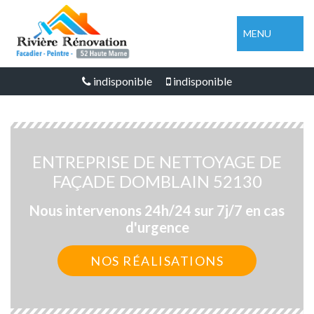
MENU
indisponible
indisponible
ENTREPRISE DE NETTOYAGE DE
FAÇADE DOMBLAIN 52130
Nous intervenons 24h/24 sur 7j/7 en cas
d'urgence
NOS RÉALISATIONS