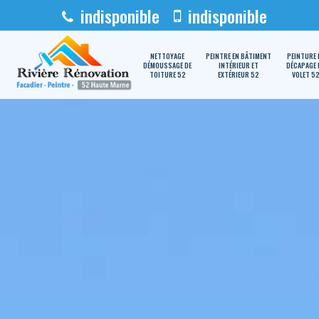
indisponible
indisponible
NETTOYAGE
PEINTRE EN BÂTIMENT
PEINTURE 
DÉMOUSSAGE DE
INTÉRIEUR ET
DÉCAPAGE 
TOITURE 52
EXTÉRIEUR 52
VOLET 5