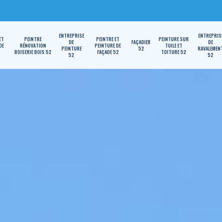
ENTREPRISE
ENTREPRIS
ET
PEINTRE
PEINTRE ET
PEINTURE SUR
DE
FAÇADIER
DE
DE
RÉNOVATION
PEINTURE DE
TUILE ET
PEINTURE
52
RAVALEMEN
2
BOISERIE BOIS 52
FAÇADE 52
TOITURE 52
52
52