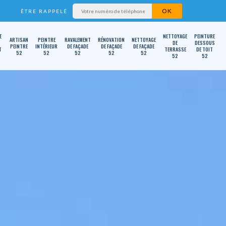
ÊTRE RAPPELÉ
E
NETTOYAGE
PEINTURE
ARTISAN
PEINTRE
RAVALEMENT
RÉNOVATION
NETTOYAGE
DE
DESSOUS
PEINTRE
INTÉRIEUR
DE FAÇADE
DE FAÇADE
DE FAÇADE
T
TERRASSE
DE TOIT
52
52
52
52
52
52
52