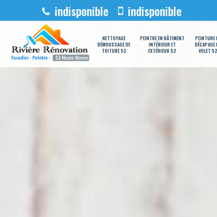
indisponible
indisponible
NETTOYAGE
PEINTRE EN BÂTIMENT
PEINTURE 
DÉMOUSSAGE DE
INTÉRIEUR ET
DÉCAPAGE 
TOITURE 52
EXTÉRIEUR 52
VOLET 5