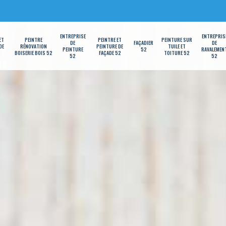
ENTREPRISE
ENTREPRIS
ET
PEINTRE
PEINTRE ET
PEINTURE SUR
DE
FAÇADIER
DE
DE
RÉNOVATION
PEINTURE DE
TUILE ET
PEINTURE
52
RAVALEMEN
2
BOISERIE BOIS 52
FAÇADE 52
TOITURE 52
52
52