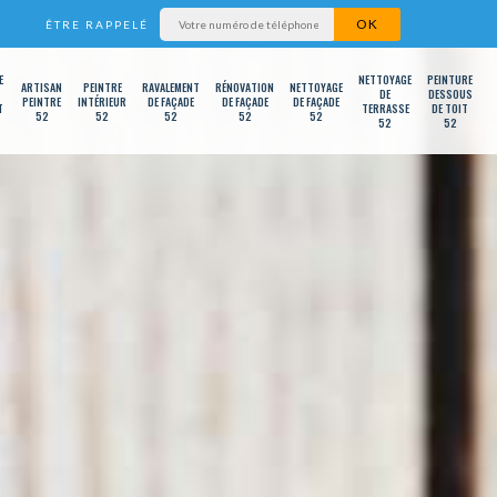
ÊTRE RAPPELÉ
E
NETTOYAGE
PEINTURE
ARTISAN
PEINTRE
RAVALEMENT
RÉNOVATION
NETTOYAGE
DE
DESSOUS
PEINTRE
INTÉRIEUR
DE FAÇADE
DE FAÇADE
DE FAÇADE
T
TERRASSE
DE TOIT
52
52
52
52
52
52
52