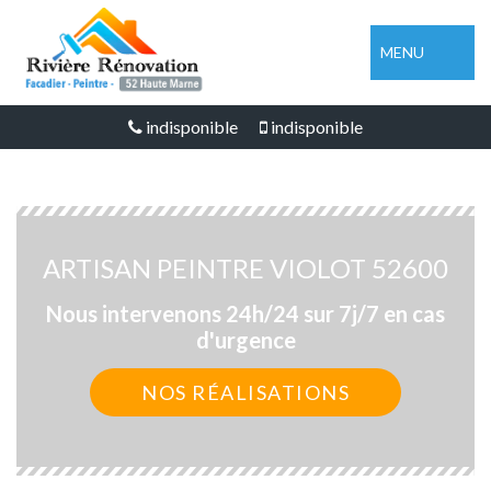
MENU
indisponible
indisponible
ARTISAN PEINTRE VIOLOT 52600
Nous intervenons 24h/24 sur 7j/7 en cas
d'urgence
NOS RÉALISATIONS