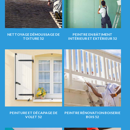
NETTOYAGE DÉMOUSSAGE DE
PEINTRE EN BÂTIMENT
TOITURE 52
INTÉRIEUR ET EXTÉRIEUR 52
PEINTURE ET DÉCAPAGE DE
PEINTRE RÉNOVATION BOISERIE
VOLET 52
BOIS 52