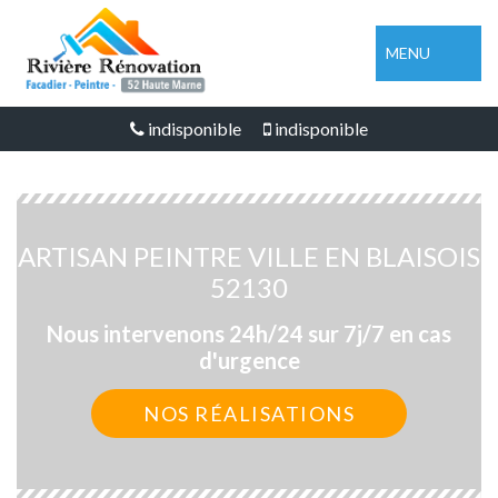
MENU
indisponible
indisponible
ARTISAN PEINTRE VILLE EN BLAISOIS
52130
Nous intervenons 24h/24 sur 7j/7 en cas
d'urgence
NOS RÉALISATIONS