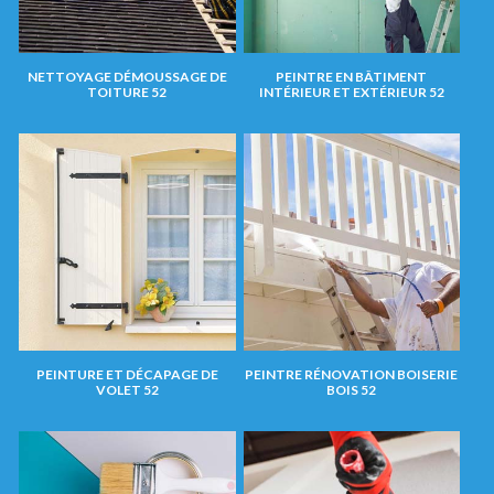
NETTOYAGE DÉMOUSSAGE DE
PEINTRE EN BÂTIMENT
TOITURE 52
INTÉRIEUR ET EXTÉRIEUR 52
PEINTURE ET DÉCAPAGE DE
PEINTRE RÉNOVATION BOISERIE
VOLET 52
BOIS 52