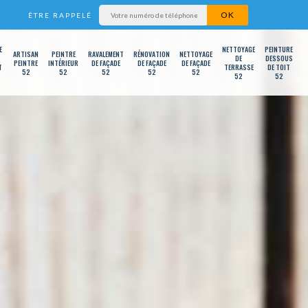
ÊTRE RAPPELÉ
E
NETTOYAGE
PEINTURE
ARTISAN
PEINTRE
RAVALEMENT
RÉNOVATION
NETTOYAGE
DE
DESSOUS
PEINTRE
INTÉRIEUR
DE FAÇADE
DE FAÇADE
DE FAÇADE
T
TERRASSE
DE TOIT
52
52
52
52
52
52
52