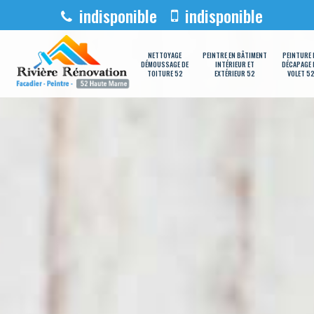
indisponible
indisponible
NETTOYAGE
PEINTRE EN BÂTIMENT
PEINTURE 
DÉMOUSSAGE DE
INTÉRIEUR ET
DÉCAPAGE 
TOITURE 52
EXTÉRIEUR 52
VOLET 5