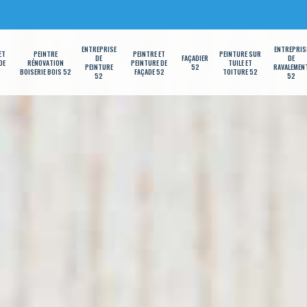
ENTREPRISE
ENTREPRIS
ET
PEINTRE
PEINTRE ET
PEINTURE SUR
DE
FAÇADIER
DE
DE
RÉNOVATION
PEINTURE DE
TUILE ET
PEINTURE
52
RAVALEMEN
2
BOISERIE BOIS 52
FAÇADE 52
TOITURE 52
52
52