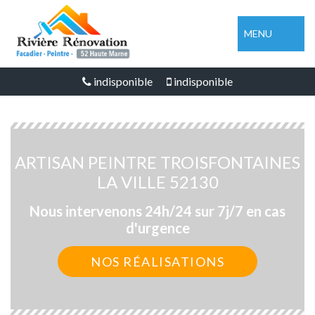
MENU
indisponible
indisponible
ARTISAN PEINTRE TROISFONTAINES
LA VILLE 52130
Nous intervenons 24h/24 sur 7j/7 en cas
d'urgence
NOS RÉALISATIONS