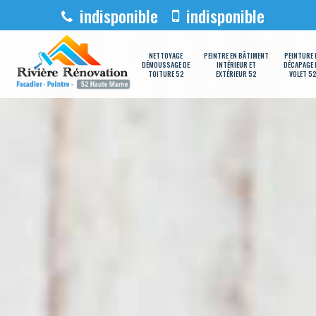
indisponible
indisponible
NETTOYAGE
PEINTRE EN BÂTIMENT
PEINTURE 
DÉMOUSSAGE DE
INTÉRIEUR ET
DÉCAPAGE 
TOITURE 52
EXTÉRIEUR 52
VOLET 5