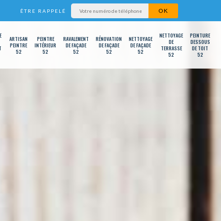
ÊTRE RAPPELÉ
E
NETTOYAGE
PEINTURE
ARTISAN
PEINTRE
RAVALEMENT
RÉNOVATION
NETTOYAGE
DE
DESSOUS
PEINTRE
INTÉRIEUR
DE FAÇADE
DE FAÇADE
DE FAÇADE
T
TERRASSE
DE TOIT
52
52
52
52
52
52
52