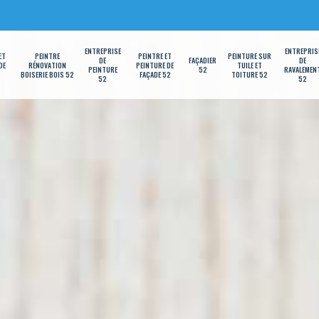
ENTREPRISE
ENTREPRIS
ET
PEINTRE
PEINTRE ET
PEINTURE SUR
DE
FAÇADIER
DE
DE
RÉNOVATION
PEINTURE DE
TUILE ET
PEINTURE
52
RAVALEMEN
2
BOISERIE BOIS 52
FAÇADE 52
TOITURE 52
52
52