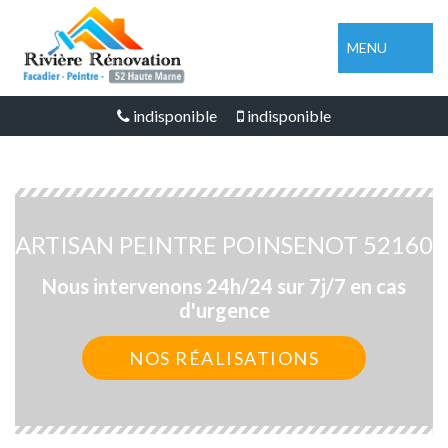
MENU
indisponible
indisponible
ARTISAN PEINTRE POINSENOT 52160
Nous intervenons 24h/24 sur 7j/7 en cas
d'urgence
NOS RÉALISATIONS