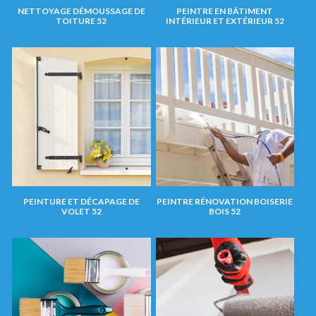
NETTOYAGE DÉMOUSSAGE DE
PEINTRE EN BÂTIMENT
TOITURE 52
INTÉRIEUR ET EXTÉRIEUR 52
PEINTURE ET DÉCAPAGE DE
PEINTRE RÉNOVATION BOISERIE
VOLET 52
BOIS 52