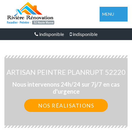
MENU
indisponible
indisponible
ARTISAN PEINTRE PLANRUPT 52220
Nous intervenons 24h/24 sur 7j/7 en cas
d'urgence
NOS RÉALISATIONS