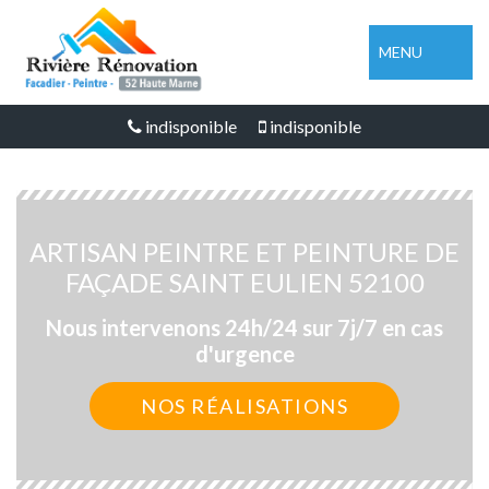
MENU
indisponible
indisponible
ARTISAN PEINTRE ET PEINTURE DE
FAÇADE SAINT EULIEN 52100
Nous intervenons 24h/24 sur 7j/7 en cas
d'urgence
NOS RÉALISATIONS