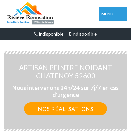
MENU
indisponible
indisponible
ARTISAN PEINTRE NOIDANT
CHATENOY 52600
Nous intervenons 24h/24 sur 7j/7 en cas
d'urgence
NOS RÉALISATIONS