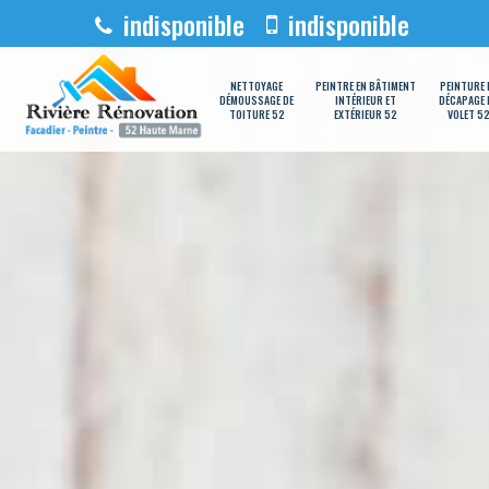
indisponible
indisponible
NETTOYAGE
PEINTRE EN BÂTIMENT
PEINTURE 
DÉMOUSSAGE DE
INTÉRIEUR ET
DÉCAPAGE 
TOITURE 52
EXTÉRIEUR 52
VOLET 5