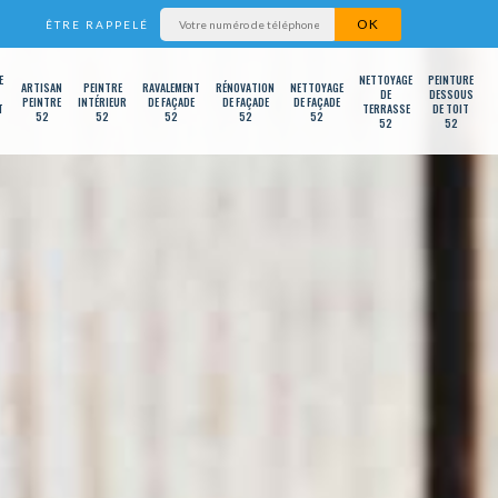
ÊTRE RAPPELÉ
E
NETTOYAGE
PEINTURE
ARTISAN
PEINTRE
RAVALEMENT
RÉNOVATION
NETTOYAGE
DE
DESSOUS
PEINTRE
INTÉRIEUR
DE FAÇADE
DE FAÇADE
DE FAÇADE
T
TERRASSE
DE TOIT
52
52
52
52
52
52
52