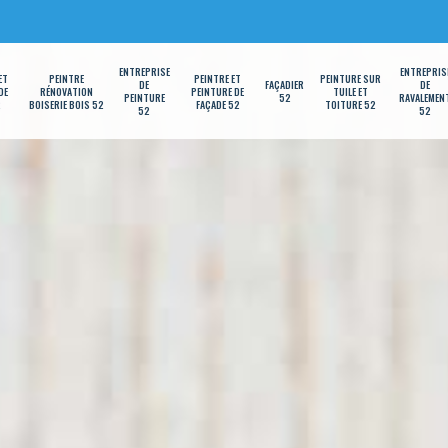
ENTREPRISE
ENTREPRIS
ET
PEINTRE
PEINTRE ET
PEINTURE SUR
DE
FAÇADIER
DE
DE
RÉNOVATION
PEINTURE DE
TUILE ET
PEINTURE
52
RAVALEMEN
2
BOISERIE BOIS 52
FAÇADE 52
TOITURE 52
52
52