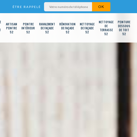
ÊTRE RAPPELÉ
E
NETTOYAGE
PEINTURE
ARTISAN
PEINTRE
RAVALEMENT
RÉNOVATION
NETTOYAGE
DE
DESSOUS
PEINTRE
INTÉRIEUR
DE FAÇADE
DE FAÇADE
DE FAÇADE
T
TERRASSE
DE TOIT
52
52
52
52
52
52
52