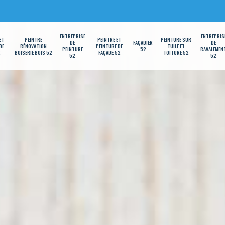
ENTREPRISE
ENTREPRIS
ET
PEINTRE
PEINTRE ET
PEINTURE SUR
DE
FAÇADIER
DE
DE
RÉNOVATION
PEINTURE DE
TUILE ET
PEINTURE
52
RAVALEMEN
2
BOISERIE BOIS 52
FAÇADE 52
TOITURE 52
52
52