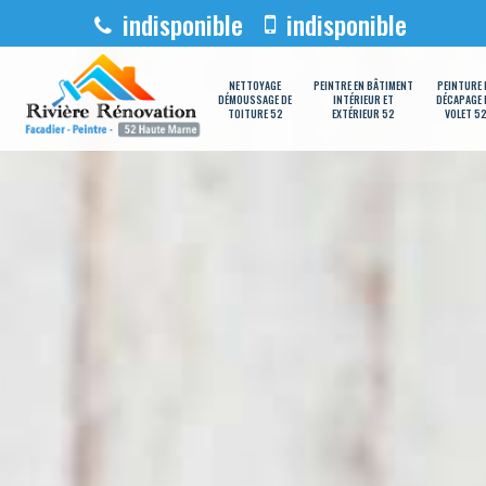
indisponible
indisponible
NETTOYAGE
PEINTRE EN BÂTIMENT
PEINTURE 
DÉMOUSSAGE DE
INTÉRIEUR ET
DÉCAPAGE 
TOITURE 52
EXTÉRIEUR 52
VOLET 5