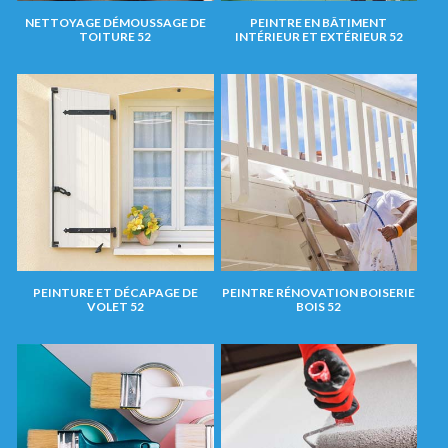
NETTOYAGE DÉMOUSSAGE DE
PEINTRE EN BÂTIMENT
TOITURE 52
INTÉRIEUR ET EXTÉRIEUR 52
PEINTURE ET DÉCAPAGE DE
PEINTRE RÉNOVATION BOISERIE
VOLET 52
BOIS 52