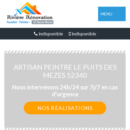
MENU
indisponible
indisponible
ARTISAN PEINTRE LE PUITS DES
MEZES 52340
Nous intervenons 24h/24 sur 7j/7 en cas
d'urgence
NOS RÉALISATIONS