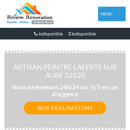
MENU
indisponible
indisponible
ARTISAN PEINTRE LAFERTE SUR
AUBE 52120
Nous intervenons 24h/24 sur 7j/7 en cas
d'urgence
NOS RÉALISATIONS