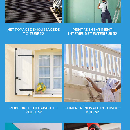
NETTOYAGE DÉMOUSSAGE DE
PEINTRE EN BÂTIMENT
TOITURE 52
INTÉRIEUR ET EXTÉRIEUR 52
PEINTURE ET DÉCAPAGE DE
PEINTRE RÉNOVATION BOISERIE
VOLET 52
BOIS 52