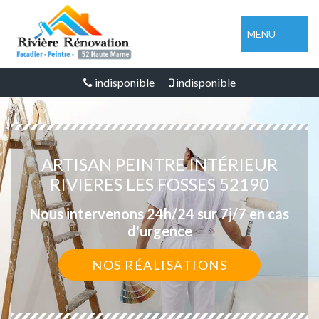
MENU
indisponible
indisponible
ARTISAN PEINTRE INTÉRIEUR
RIVIERES LES FOSSES 52190
Nous intervenons 24h/24 sur 7j/7 en cas
d'urgence
NOS RÉALISATIONS