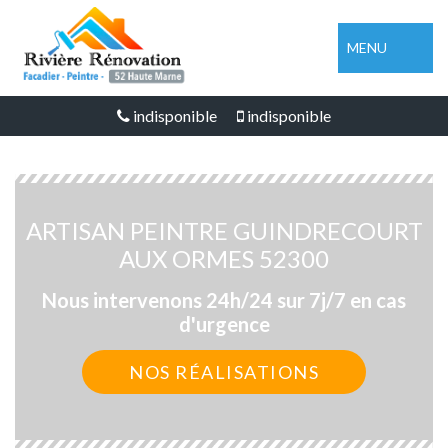
MENU
indisponible
indisponible
ARTISAN PEINTRE GUINDRECOURT
AUX ORMES 52300
Nous intervenons 24h/24 sur 7j/7 en cas
d'urgence
NOS RÉALISATIONS