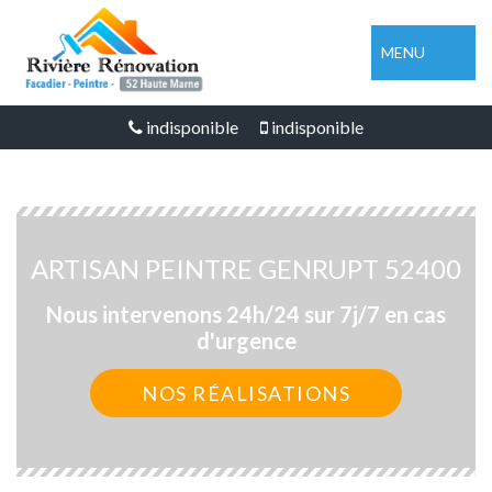
MENU
indisponible
indisponible
ARTISAN PEINTRE GENRUPT 52400
Nous intervenons 24h/24 sur 7j/7 en cas
d'urgence
NOS RÉALISATIONS