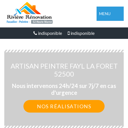
MENU
indisponible
indisponible
ARTISAN PEINTRE FAYL LA FORET
52500
Nous intervenons 24h/24 sur 7j/7 en cas
d'urgence
NOS RÉALISATIONS