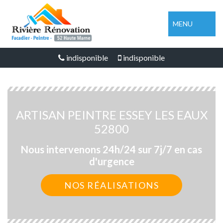
MENU
indisponible
indisponible
ARTISAN PEINTRE ESSEY LES EAUX
52800
Nous intervenons 24h/24 sur 7j/7 en cas
d'urgence
NOS RÉALISATIONS