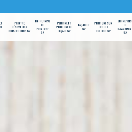
ENTREPRISE
ENTREPRIS
ET
PEINTRE
PEINTRE ET
PEINTURE SUR
DE
FAÇADIER
DE
DE
RÉNOVATION
PEINTURE DE
TUILE ET
PEINTURE
52
RAVALEMEN
2
BOISERIE BOIS 52
FAÇADE 52
TOITURE 52
52
52