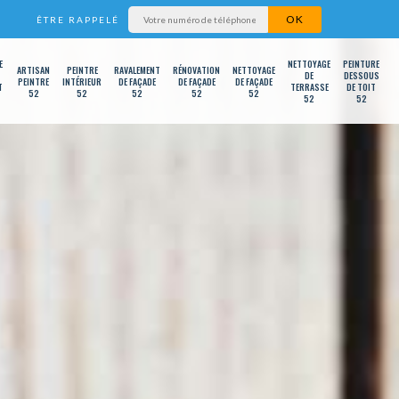
ÊTRE RAPPELÉ
E
NETTOYAGE
PEINTURE
ARTISAN
PEINTRE
RAVALEMENT
RÉNOVATION
NETTOYAGE
DE
DESSOUS
PEINTRE
INTÉRIEUR
DE FAÇADE
DE FAÇADE
DE FAÇADE
T
TERRASSE
DE TOIT
52
52
52
52
52
52
52