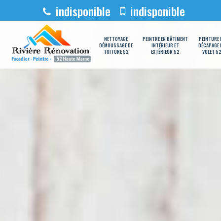
indisponible
indisponible
NETTOYAGE
PEINTRE EN BÂTIMENT
PEINTURE 
DÉMOUSSAGE DE
INTÉRIEUR ET
DÉCAPAGE 
TOITURE 52
EXTÉRIEUR 52
VOLET 5