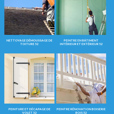
NETTOYAGE DÉMOUSSAGE DE
PEINTRE EN BÂTIMENT
TOITURE 52
INTÉRIEUR ET EXTÉRIEUR 52
PEINTURE ET DÉCAPAGE DE
PEINTRE RÉNOVATION BOISERIE
VOLET 52
BOIS 52