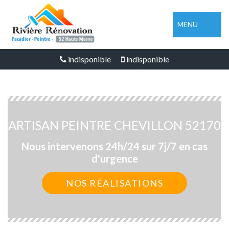
MENU
indisponible
indisponible
ARTISAN PEINTRE CHEVILLON 52170
Nous intervenons 24h/24 sur 7j/7 en cas
d'urgence
NOS RÉALISATIONS