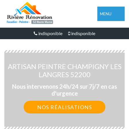
MENU
indisponible
indisponible
ARTISAN PEINTRE CHAMPIGNY LES
LANGRES 52200
Nous intervenons 24h/24 sur 7j/7 en cas
d'urgence
NOS RÉALISATIONS