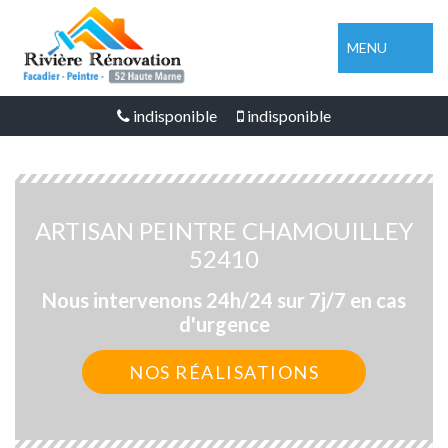
MENU
indisponible
indisponible
ARTISAN PEINTRE CHAMOUILLEY
52410
Nous intervenons 24h/24 sur 7j/7 en cas
d'urgence
NOS RÉALISATIONS