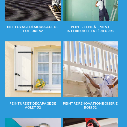
NETTOYAGE DÉMOUSSAGE DE
PEINTRE EN BÂTIMENT
TOITURE 52
INTÉRIEUR ET EXTÉRIEUR 52
PEINTURE ET DÉCAPAGE DE
PEINTRE RÉNOVATION BOISERIE
VOLET 52
BOIS 52