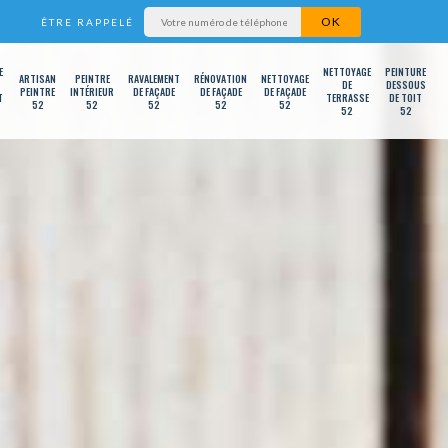
ÊTRE RAPPELÉ
E
NETTOYAGE
PEINTURE
ARTISAN
PEINTRE
RAVALEMENT
RÉNOVATION
NETTOYAGE
DE
DESSOUS
PEINTRE
INTÉRIEUR
DE FAÇADE
DE FAÇADE
DE FAÇADE
T
TERRASSE
DE TOIT
52
52
52
52
52
52
52