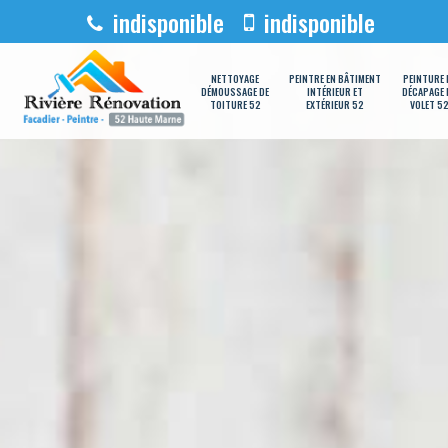
indisponible
indisponible
NETTOYAGE
PEINTRE EN BÂTIMENT
PEINTURE 
DÉMOUSSAGE DE
INTÉRIEUR ET
DÉCAPAGE 
TOITURE 52
EXTÉRIEUR 52
VOLET 5