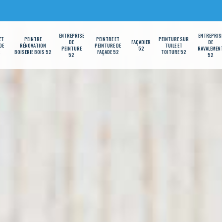
ENTREPRISE
ENTREPRIS
ET
PEINTRE
PEINTRE ET
PEINTURE SUR
DE
FAÇADIER
DE
DE
RÉNOVATION
PEINTURE DE
TUILE ET
PEINTURE
52
RAVALEMEN
2
BOISERIE BOIS 52
FAÇADE 52
TOITURE 52
52
52