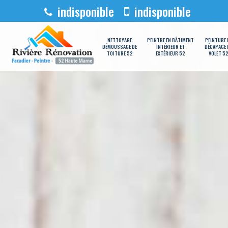
indisponible
indisponible
NETTOYAGE
PEINTRE EN BÂTIMENT
PEINTURE 
DÉMOUSSAGE DE
INTÉRIEUR ET
DÉCAPAGE 
TOITURE 52
EXTÉRIEUR 52
VOLET 5