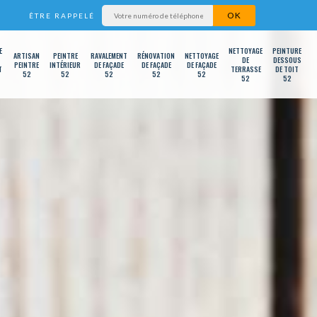
ÊTRE RAPPELÉ
E
NETTOYAGE
PEINTURE
ARTISAN
PEINTRE
RAVALEMENT
RÉNOVATION
NETTOYAGE
DE
DESSOUS
PEINTRE
INTÉRIEUR
DE FAÇADE
DE FAÇADE
DE FAÇADE
T
TERRASSE
DE TOIT
52
52
52
52
52
52
52