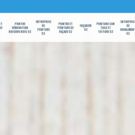
ENTREPRISE
ENTREPRIS
ET
PEINTRE
PEINTRE ET
PEINTURE SUR
DE
FAÇADIER
DE
DE
RÉNOVATION
PEINTURE DE
TUILE ET
PEINTURE
52
RAVALEMEN
2
BOISERIE BOIS 52
FAÇADE 52
TOITURE 52
52
52