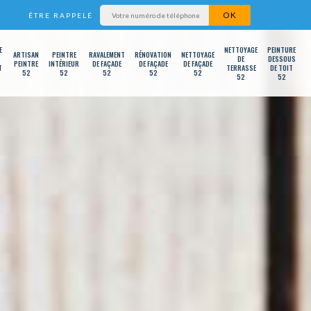
ÊTRE RAPPELÉ
E
NETTOYAGE
PEINTURE
ARTISAN
PEINTRE
RAVALEMENT
RÉNOVATION
NETTOYAGE
DE
DESSOUS
PEINTRE
INTÉRIEUR
DE FAÇADE
DE FAÇADE
DE FAÇADE
T
TERRASSE
DE TOIT
52
52
52
52
52
52
52