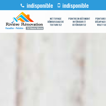
indisponible
indisponible
NETTOYAGE
PEINTRE EN BÂTIMENT
PEINTURE 
DÉMOUSSAGE DE
INTÉRIEUR ET
DÉCAPAGE 
TOITURE 52
EXTÉRIEUR 52
VOLET 5