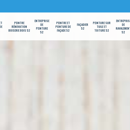
ENTREPRISE
ENTREPRIS
ET
PEINTRE
PEINTRE ET
PEINTURE SUR
DE
FAÇADIER
DE
DE
RÉNOVATION
PEINTURE DE
TUILE ET
PEINTURE
52
RAVALEMEN
2
BOISERIE BOIS 52
FAÇADE 52
TOITURE 52
52
52