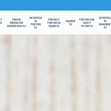
ENTREPRISE
ENTREPRIS
ET
PEINTRE
PEINTRE ET
PEINTURE SUR
DE
FAÇADIER
DE
DE
RÉNOVATION
PEINTURE DE
TUILE ET
PEINTURE
52
RAVALEMEN
2
BOISERIE BOIS 52
FAÇADE 52
TOITURE 52
52
52