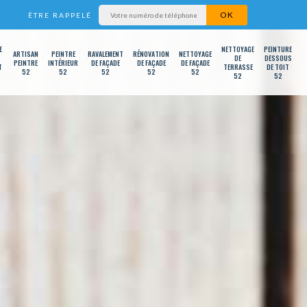
ÊTRE RAPPELÉ
E
NETTOYAGE
PEINTURE
ARTISAN
PEINTRE
RAVALEMENT
RÉNOVATION
NETTOYAGE
DE
DESSOUS
PEINTRE
INTÉRIEUR
DE FAÇADE
DE FAÇADE
DE FAÇADE
T
TERRASSE
DE TOIT
52
52
52
52
52
52
52