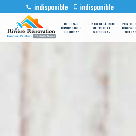
indisponible
indisponible
NETTOYAGE
PEINTRE EN BÂTIMENT
PEINTURE 
DÉMOUSSAGE DE
INTÉRIEUR ET
DÉCAPAGE 
TOITURE 52
EXTÉRIEUR 52
VOLET 5