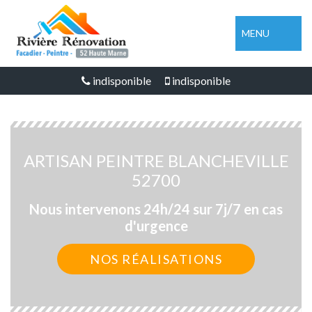
MENU
indisponible
indisponible
ARTISAN PEINTRE BLANCHEVILLE
52700
Nous intervenons 24h/24 sur 7j/7 en cas
d'urgence
NOS RÉALISATIONS