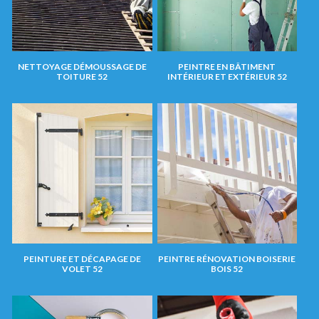
NETTOYAGE DÉMOUSSAGE DE
PEINTRE EN BÂTIMENT
TOITURE 52
INTÉRIEUR ET EXTÉRIEUR 52
PEINTURE ET DÉCAPAGE DE
PEINTRE RÉNOVATION BOISERIE
VOLET 52
BOIS 52