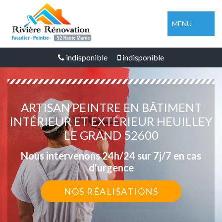
MENU
indisponible
indisponible
ARTISAN PEINTRE EN BÂTIMENT
INTÉRIEUR ET EXTÉRIEUR HEUILLEY
LE GRAND 52600
Nous intervenons 24h/24 sur 7j/7 en cas
d'urgence
NOS RÉALISATIONS