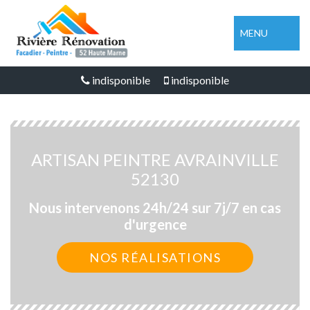
MENU
indisponible
indisponible
ARTISAN PEINTRE AVRAINVILLE
52130
Nous intervenons 24h/24 sur 7j/7 en cas
d'urgence
NOS RÉALISATIONS