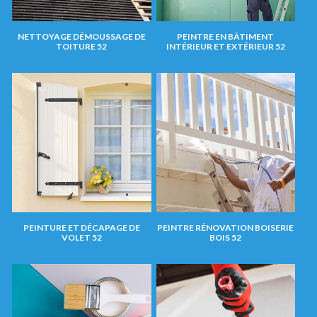
NETTOYAGE DÉMOUSSAGE DE
PEINTRE EN BÂTIMENT
TOITURE 52
INTÉRIEUR ET EXTÉRIEUR 52
PEINTURE ET DÉCAPAGE DE
PEINTRE RÉNOVATION BOISERIE
VOLET 52
BOIS 52