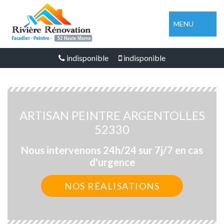
MENU
indisponible
indisponible
ARTISAN PEINTRE ARGENTOLLES
52330
Nous intervenons 24h/24 sur 7j/7 en cas
d'urgence
NOS RÉALISATIONS