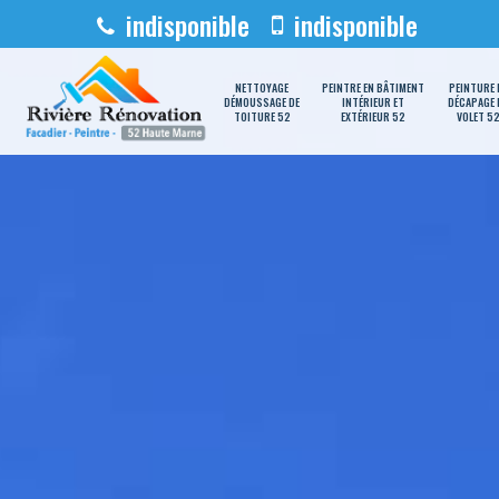
indisponible
indisponible
NETTOYAGE
PEINTRE EN BÂTIMENT
PEINTURE 
DÉMOUSSAGE DE
INTÉRIEUR ET
DÉCAPAGE 
TOITURE 52
EXTÉRIEUR 52
VOLET 5