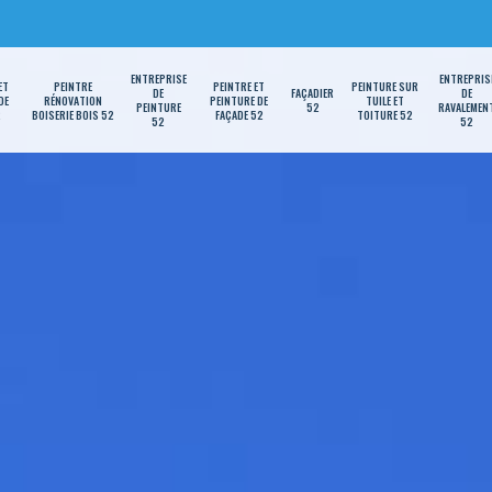
ENTREPRISE
ENTREPRIS
ET
PEINTRE
PEINTRE ET
PEINTURE SUR
DE
FAÇADIER
DE
DE
RÉNOVATION
PEINTURE DE
TUILE ET
PEINTURE
52
RAVALEMEN
2
BOISERIE BOIS 52
FAÇADE 52
TOITURE 52
52
52