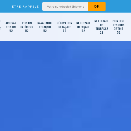
ÊTRE RAPPELÉ
E
NETTOYAGE
PEINTURE
ARTISAN
PEINTRE
RAVALEMENT
RÉNOVATION
NETTOYAGE
DE
DESSOUS
PEINTRE
INTÉRIEUR
DE FAÇADE
DE FAÇADE
DE FAÇADE
T
TERRASSE
DE TOIT
52
52
52
52
52
52
52