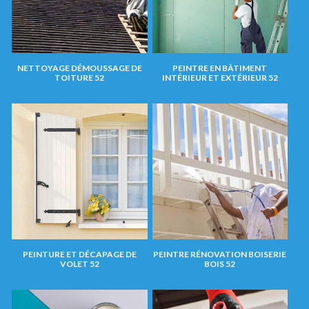
NETTOYAGE DÉMOUSSAGE DE
PEINTRE EN BÂTIMENT
TOITURE 52
INTÉRIEUR ET EXTÉRIEUR 52
PEINTURE ET DÉCAPAGE DE
PEINTRE RÉNOVATION BOISERIE
VOLET 52
BOIS 52