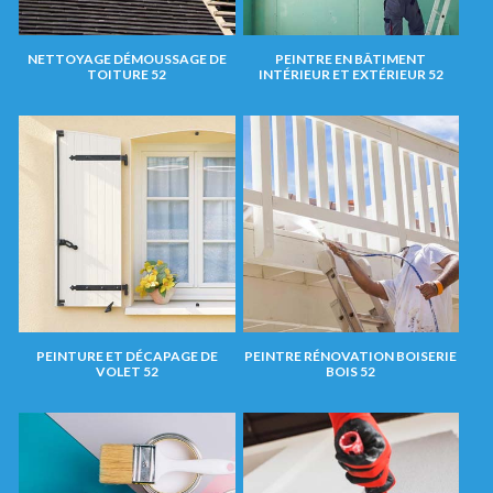
NETTOYAGE DÉMOUSSAGE DE
PEINTRE EN BÂTIMENT
TOITURE 52
INTÉRIEUR ET EXTÉRIEUR 52
PEINTURE ET DÉCAPAGE DE
PEINTRE RÉNOVATION BOISERIE
VOLET 52
BOIS 52