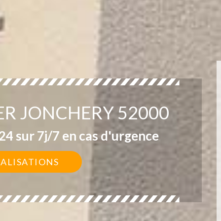
ER JONCHERY 52000
4 sur 7j/7 en cas d'urgence
ÉALISATIONS