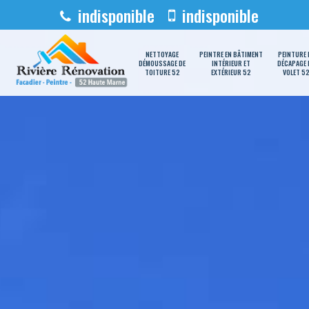
indisponible
indisponible
NETTOYAGE
PEINTRE EN BÂTIMENT
PEINTURE 
DÉMOUSSAGE DE
INTÉRIEUR ET
DÉCAPAGE 
TOITURE 52
EXTÉRIEUR 52
VOLET 5