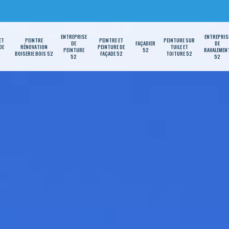
ENTREPRISE
ENTREPRIS
ET
PEINTRE
PEINTRE ET
PEINTURE SUR
DE
FAÇADIER
DE
DE
RÉNOVATION
PEINTURE DE
TUILE ET
PEINTURE
52
RAVALEMEN
2
BOISERIE BOIS 52
FAÇADE 52
TOITURE 52
52
52