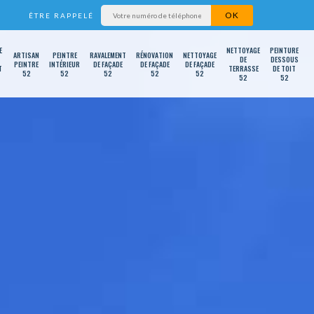
ÊTRE RAPPELÉ
E
NETTOYAGE
PEINTURE
ARTISAN
PEINTRE
RAVALEMENT
RÉNOVATION
NETTOYAGE
DE
DESSOUS
PEINTRE
INTÉRIEUR
DE FAÇADE
DE FAÇADE
DE FAÇADE
T
TERRASSE
DE TOIT
52
52
52
52
52
52
52